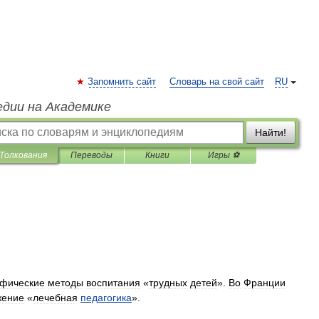
Запомнить сайт
Словарь на свой сайт
RU
едии на Академике
Найти!
Толкования
Переводы
Книги
Игры ⚽
фические
методы
воспитания
«
трудных
детей
».
Во
Франции
жение
«
лечебная
педагогика
».