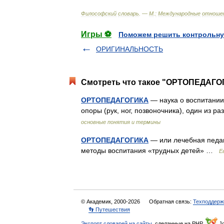
Философский
словарь
. —
М
.
:
Международные
отноше
Игры ⚽
Поможем решить контрольну
ОРИГИНАЛЬНОСТЬ
Смотреть что такое "ОРТОПЕДАГОГ
ОРТОПЕДАГОГИКА
— наука о воспитании
опоры (рук, ног, позвоночника), один из
основные понятия и термины
ОРТОПЕДАГОГИКА
— или лечебная педаг
методы воспитания «трудных детей» …
Е
© Академик, 2000-2026
Обратная связь:
Техподдерж
👣 Путешествия
Экспорт словарей на сайты
, сделанные на PHP,
Jo