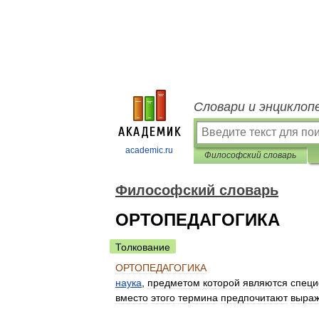
Словари и энциклоп
academic.ru
Философский словарь
Философский словарь
ОРТОПЕДАГОГИКА
Толкование
ОРТОПЕДАГОГИКА
наука
,
предметом
которой
являются
специ
вместо
этого
термина
предпочитают
выра