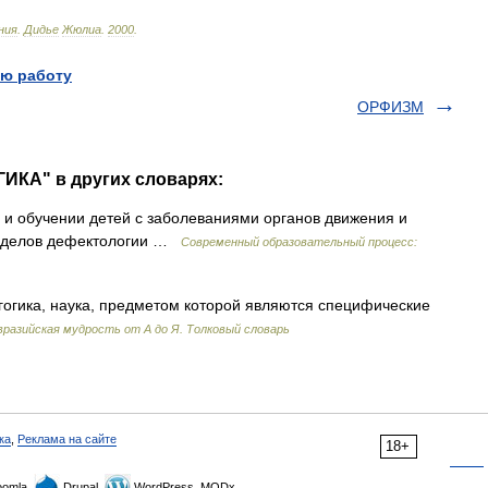
ния
.
Дидье
Жюлиа
.
2000
.
ю работу
ОРФИЗМ
ИКА" в других словарях:
 и обучении детей с заболеваниями органов движения и
 разделов дефектологии …
Современный образовательный процесс:
огика, наука, предметом которой являются специфические
вразийская мудрость от А до Я. Толковый словарь
ка
,
Реклама на сайте
18+
omla,
Drupal,
WordPress, MODx.